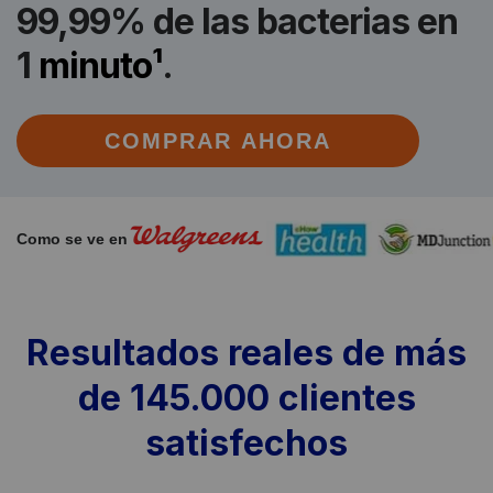
99,99% de las bacterias en
1
minuto¹
.
COMPRAR AHORA
Como se ve en
Resultados reales de más
de 145.000 clientes
satisfechos
Slide
1
of
7