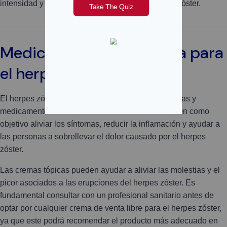
intensidad y duración de los síntomas del herpes zóster.
Medicamentos sin receta para
el herpes zóster
El herpes zóster se puede tratar con diversas cremas y
medicamentos de venta libre. Estos remedios tienen como
objetivo aliviar los síntomas, reducir la inflamación y ayudar a
las personas a sobrellevar el dolor causado por el herpes
zóster.
Las cremas tópicas pueden ayudar a aliviar las molestias y el
picor asociados a las erupciones del herpes zóster. Es
fundamental consultar con un profesional sanitario antes de
optar por cualquier crema de venta libre para el herpes zóster,
ya que este podrá recomendar el producto más adecuado en