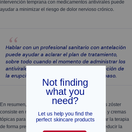
intervención temprana con medicamentos antivirales puede
ayudar a minimizar el riesgo de dolor nervioso crónico.
Hablar con un profesional sanitario con antelación
puede ayudar a aclarar el plan de tratamiento,
sobre todo cuando el momento de administrar los
antivirales, el control del dolor o la localización de
la erupción pueden influir en el siguiente paso.
En resumen, el tratamiento más habitual del herpes zóster
consiste en medicamentos antivirales, analgésicos y cremas
tópicas para controlar las molestias y el picor. Iniciar la terapia
de forma precoz puede ser muy beneficioso para reducir la