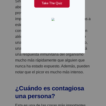
Sin embargo, una segunda picadura de
abeja, incluso años después, puede
provocar una reacción mucho más
importante. Por eso, las personas alérgicas a
este tipo de cosas suelen llevar siempre
consigo una epinefrina. Cualquier reacción
alérgica futura puede ser mortal y requiere
una actuación inmediata. Del mismo modo,
una persona que ya ha tenido sarna notará
una respuesta inmunitaria del organismo
mucho más rápidamente que alguien que
nunca ha estado expuesto. Además, pueden
notar que el picor es mucho más intenso.
¿Cuándo es contagiosa
una persona?
Esta es una de las cosas más importantes