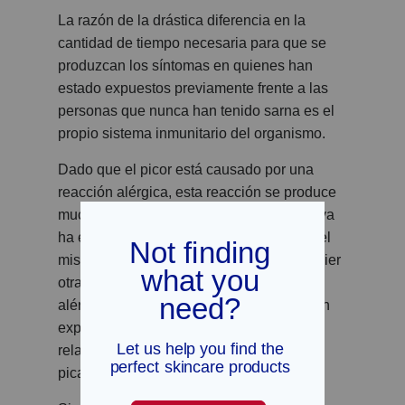
La razón de la drástica diferencia en la
cantidad de tiempo necesaria para que se
produzcan los síntomas en quienes han
estado expuestos previamente frente a las
personas que nunca han tenido sarna es el
propio sistema inmunitario del organismo.
Dado que el picor está causado por una
reacción alérgica, esta reacción se produce
mucho más rápidamente en alguien que ya
ha estado expuesto a la enfermedad. Es el
mismo proceso que prácticamente cualquier
otra reacción alérgica. Por ejemplo, los
alérgicos a las picaduras de abeja pueden
experimentar una reacción alérgica
relativamente leve la primera vez que les
pican.