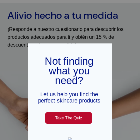
Alivio hecho a tu medida
¡Responde a nuestro cuestionario para descubrir los
productos adecuados para ti y obtén un 15 % de
descuento en tu primer pedido!
Haz la prueba