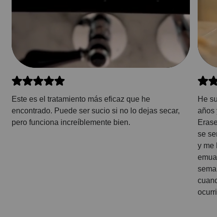
Este es el tratamiento más eficaz que he
He su
encontrado. Puede ser sucio si no lo dejas secar,
años 
pero funciona increíblemente bien.
Erase
se se
y me 
emuai
seman
cuand
ocurr