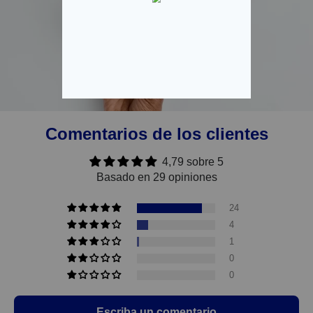
Comentarios de los clientes
4,79 sobre 5
Basado en 29 opiniones
24
4
1
0
0
Escriba un comentario