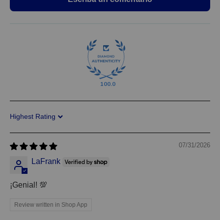
100.0
Sort by
07/31/2026
LaFrank
¡Genial! 💯
Review written in Shop App