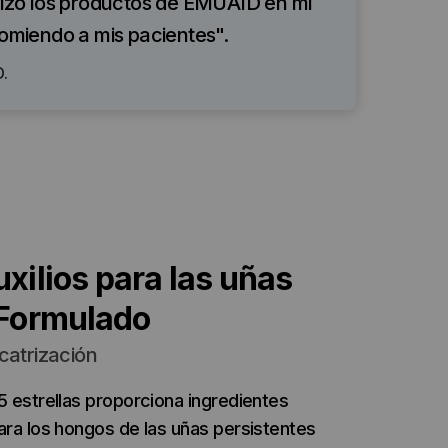
lizo los productos de EMUAID en mi
comiendo a mis pacientes".
D.
xilios para las uñas
sFormulado
icatrización
5 estrellas proporciona ingredientes
ara los hongos de las uñas persistentes