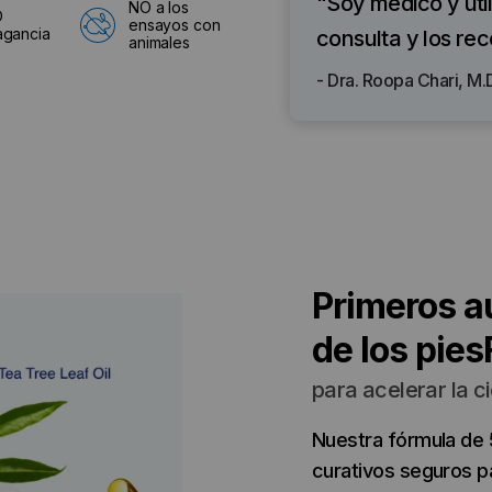
"Soy médico y uti
NO a los
O
ensayos con
agancia
consulta y los re
animales
- Dra. Roopa Chari, M.
Primeros au
de los pie
para acelerar la c
Nuestra fórmula de 
curativos seguros p