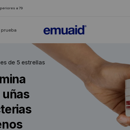
uperiores a 79
a prueba
s de 5 estrellas
mina
s uñas
terias
enos