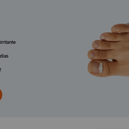
rritante
días
!