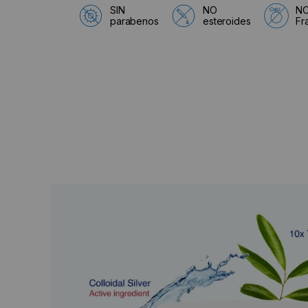
SIN
NO
N
parabenos
esteroides
Fr