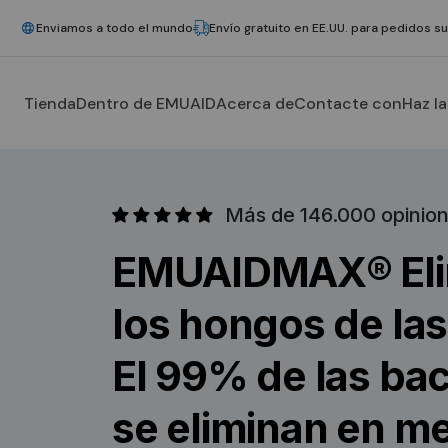
Enviamos a todo el mundo
Envío gratuito en EE.UU. para pedidos s
Tienda
Dentro de EMUAID
Acerca de
Contacte con
Haz l
Más de 146.000 opinione
EMUAIDMAX® Eli
los hongos de la
El 99% de las bac
se eliminan en m