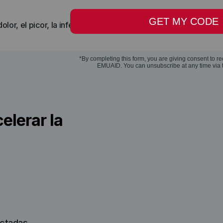
olor, el picor, la infección, el enrojecimiento y la inflamación
elerar la
ectadas.