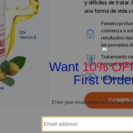
y difíciles de trata
una forma de vida 
Penetra profun
comienza a ac
resultados rápi
las pomadas d
Tratamiento na
hongos en las 
Hipoalergénico,
COMPR