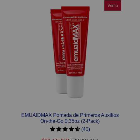
Venta
Venta
EMUAIDMAX Pomada de Primeros Auxilios
On-the-Go 0.35oz (2-Pack)
(40)