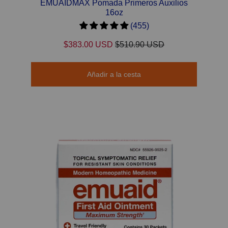
EMUAIDMAX Pomada Primeros Auxilios
16oz
(455)
$383.00 USD
$510.90 USD
Añadir a la cesta