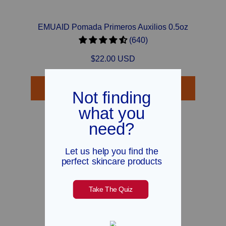
EMUAID Pomada Primeros Auxilios 0.5oz
(640)
$22.00 USD
Añadir a la cesta