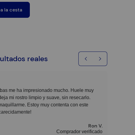
a la cesta
sultados reales
erbas me ha impresionado mucho. Huele muy
Me encanta
a mi rostro limpio y suave, sin resecarlo.
rostro com
aquillarme. Estoy muy contenta con este
que contie
carecidamente!
sin resecar
desmaquill
Ron V.
Comprador verificado