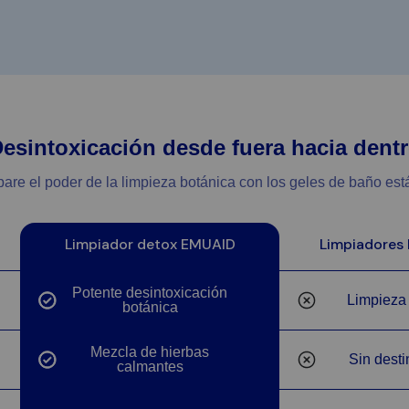
esintoxicación desde fuera hacia dent
re el poder de la limpieza botánica con los geles de baño est
Limpiador detox EMUAID
Limpiadores 
Potente desintoxicación
Limpieza
botánica
Sí
No
Mezcla de hierbas
Sin desti
calmantes
Sí
No