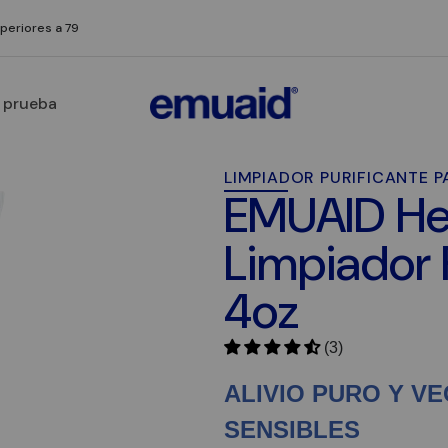
uperiores a 79
a prueba
LIMPIADOR PURIFICANTE 
EMUAID He
Limpiador 
4oz
(3)
ALIVIO PURO Y V
SENSIBLES