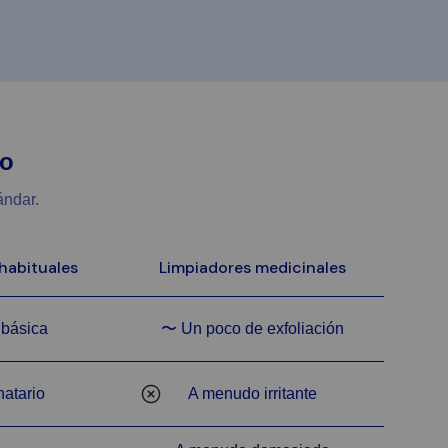
ro
ándar.
habituales
Limpiadores medicinales
 básica
〜 Un poco de exfoliación
natario
A menudo irritante
No