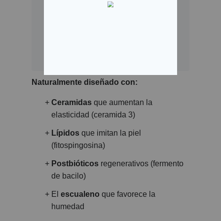
intencionadamente con
potentes ingredientes
naturales".
- Venus
Naturalmente diseñado con:
Ceramidas
que aumentan la
elasticidad (ceramida 3)
Lípidos
que imitan la piel
(fitospingosina)
Postbióticos
regenerativos (fermento
de bacilo)
El
escualeno
que favorece la
humedad